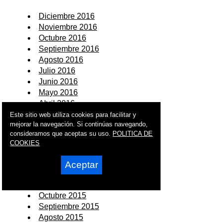
Diciembre 2016
Noviembre 2016
Octubre 2016
Septiembre 2016
Agosto 2016
Julio 2016
Junio 2016
Mayo 2016
Abril 2016
Marzo 2016
Este sitio web utiliza cookies para facilitar y
mejorar la navegación. Si continúas navegando,
Febrero 2016
consideramos que aceptas su uso.
POLITICA DE
Enero 2016
COOKIES
2015
Aceptar
Diciembre 2015
Noviembre 2015
Octubre 2015
Septiembre 2015
Agosto 2015