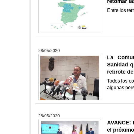
retomar la
Entre los te
28/05/2020
La Comun
Sanidad qu
rebrote d
Todos los con
algunas pers
28/05/2020
AVANCE: E
el próximo