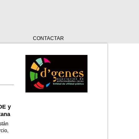
CONTACTAR
OE y
tana
stán
cio,