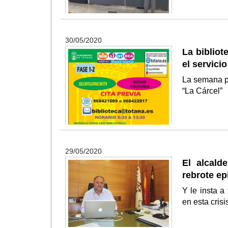
30/05/2020
La bibliot
el servici
La semana pa
“La Cárcel”
29/05/2020
El alcald
rebrote e
Y le insta a
en esta cris