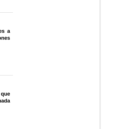
es a
ones
 que
nada