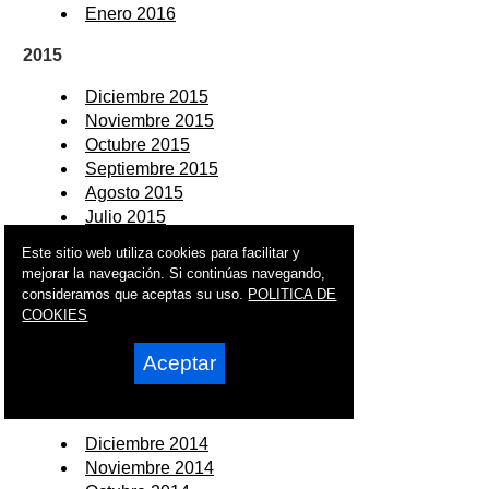
Enero 2016
2015
Diciembre 2015
Noviembre 2015
Octubre 2015
Septiembre 2015
Agosto 2015
Julio 2015
Junio 2015
Este sitio web utiliza cookies para facilitar y
Mayo 2015
mejorar la navegación. Si continúas navegando,
Abril 2015
consideramos que aceptas su uso.
POLITICA DE
Marzo 2015
COOKIES
Febrero 2015
Enero 2015
Aceptar
2014
Diciembre 2014
Noviembre 2014