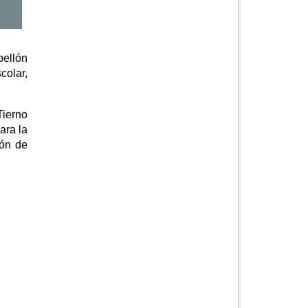
bellón
olar,
Tierno
ara la
ión de