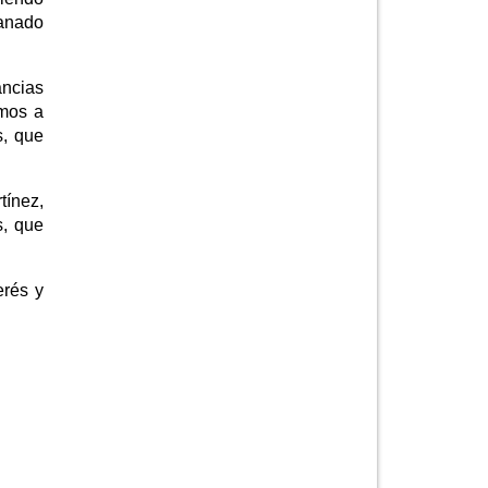
ganado
ancias
amos a
s, que
tínez,
s, que
erés y