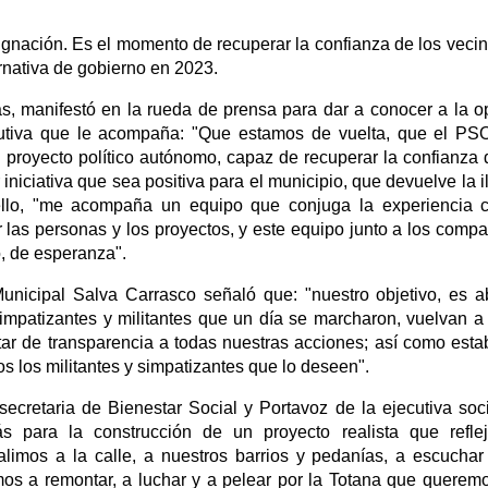
gnación. Es el momento de recuperar la confianza de los vecin
rnativa de gobierno en 2023.
s, manifestó en la rueda de prensa para dar a conocer a la o
cutiva que le acompaña: "Que estamos de vuelta, que el P
n proyecto político autónomo, capaz de recuperar la confianza 
iniciativa que sea positiva para el municipio, que devuelve la i
ello, "me acompaña un equipo que conjuga la experiencia 
 las personas y los proyectos, y este equipo junto a los comp
o, de esperanza".
Municipal Salva Carrasco señaló que: "nuestro objetivo, es ab
impatizantes y militantes que un día se marcharon, vuelvan a
ar de transparencia a todas nuestras acciones; así como esta
s los militantes y simpatizantes que lo deseen".
ecretaria de Bienestar Social y Portavoz de la ejecutiva soci
s para la construcción de un proyecto realista que refle
limos a la calle, a nuestros barrios y pedanías, a escuchar
imos a remontar, a luchar y a pelear por la Totana que querem