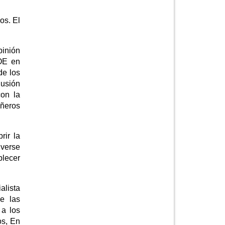
os. El
pinión
SOE en
de los
lusión
con la
añeros
rir la
 verse
blecer
alista
je las
 a los
os, En