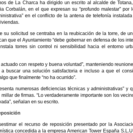
nos de La Charca ha dirigido un escrito al alcalde de Totana
ia Corbalán, en el que expresan su “profundo malestar” por 
nistrativa” en el conflicto de la antena de telefonía instalada
iviendas.
 su solicitud se centraba en la reubicación de la torre, de u
tican que el Ayuntamiento “debe gobernar en defensa de los int
tala torres sin control ni sensibilidad hacia el entorno ur
actuado con respeto y buena voluntad”, manteniendo reunion
a buscar una solución satisfactoria e incluso a que el consi
algo que finalmente “no ha ocurrido”.
esenta numerosas deficiencias técnicas y administrativas” y 
 millar de firmas. “Lo verdaderamente importante son los vecin
ada”, señalan en su escrito.
eposición
estimar el recurso de reposición presentado por la Asociac
anística concedida a la empresa American Tower España S.L.U