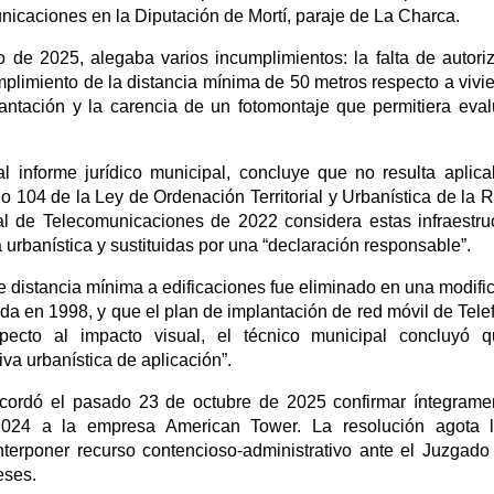
unicaciones en la Diputación de Mortí, paraje de La Charca.
o de 2025, alegaba varios incumplimientos: la falta de autori
mplimiento de la distancia mínima de 50 metros respecto a vivi
antación y la carencia de un fotomontaje que permitiera eval
 informe jurídico municipal, concluye que no resulta aplica
ulo 104 de la Ley de Ordenación Territorial y Urbanística de la 
 de Telecomunicaciones de 2022 considera estas infraestru
a urbanística y sustituidas por una “declaración responsable”.
e distancia mínima a edificaciones fue eliminado en una modifi
a en 1998, y que el plan de implantación de red móvil de Tele
ecto al impacto visual, el técnico municipal concluyó q
a urbanística de aplicación”.
acordó el pasado 23 de octubre de 2025 confirmar íntegrame
2024 a la empresa American Tower. La resolución agota l
nterponer recurso contencioso-administrativo ante el Juzgado
eses.