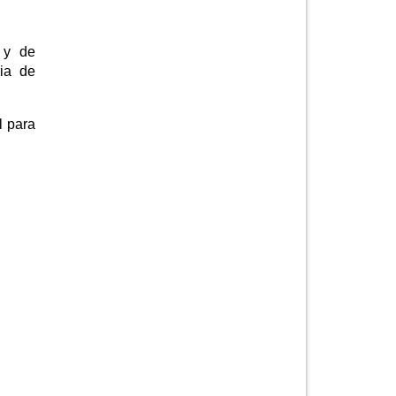
 y de
ria de
l para