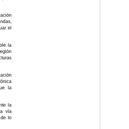
zación
endas,
uar el
ble la
Región
cturas
cación
fónica
ue la
nte la
a vía
 de lo