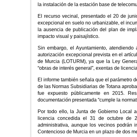
la instalación de la estación base de telecom
El recurso vecinal, presentado el 20 de juni
excepcional en suelo no urbanizable, el incu
la ausencia de publicación del plan de impl
impacto visual y paisajístico.
Sin embargo, el Ayuntamiento, atendiendo al
autorización excepcional prevista en el artíc
de Murcia (LOTURM), ya que la Ley General
“obras de interés general”, exentas de licenci
El informe también señala que el parámetro d
de las Normas Subsidiarias de Totana aprobad
fue expuesto públicamente en 2015. Resp
documentación presentada “cumple la normativ
Por todo ello, la Junta de Gobierno Local 
licencia concedida el 31 de octubre de 
administrativa, aunque los vecinos podrán i
Contencioso de Murcia en un plazo de dos m