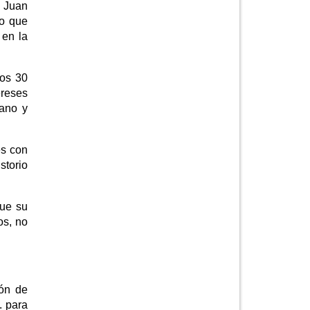
, Juan
lo que
 en la
nos 30
ereses
bano y
es con
storio
que su
os, no
ión de
. para