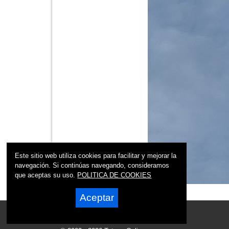
Este sitio web utiliza cookies para facilitar y mejorar la
navegación. Si continúas navegando, consideramos
que aceptas su uso.
POLITICA DE COOKIES
Aceptar