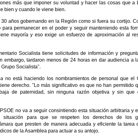
isiones más que imponer su voluntad y hacer las cosas que a
ne bien y cuando le viene bien.
 30 años gobernando en la Región como si fuera su cortijo. 
tó para permanecer en el poder y seguir manteniendo esta fo
iene mayoría y eso exige un esfuerzo de aproximación al re
tario Socialista tiene solicitudes de información y pregunt
n embargo, tardaron menos de 24 horas en dar audiencia a 
 Grupo Socialista".
lea no está haciendo los nombramientos de personal que el
 tiene derecho. "Lo más significativo es que no han permitido 
 baja de paternidad, sin ninguna razón objetiva y sin que 
SOE no va a seguir consintiendo esta situación arbitraria y 
 situación para que se respeten los derechos de los g
 Cámara que presten de manera adecuada y eficiente la tarea 
rídicos de la Asamblea para actuar a su antojo.