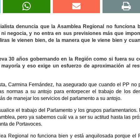
ialista denuncia que la Asamblea Regional no funciona b
 ni negocia, y no entra en sus previsiones más que impon
ras le vienen bien, de la manera que le viene bien y cua
eva 30 años gobernando en la Región como si fuera su cor
mayoría y eso exige un esfuerzo de aproximación al res
lista, Carmina Fernández, ha asegurado que cuando el PP no
as normas a su antojo para entorpecer el trabajo de los d
s de manejar los servicios del parlamento a su antojo.
sualice el trabajo del Parlamento y los grupos parlamentarios.
amblea, pero ya sabemos cuál va a ser su actitud hasta las pr
unta de Portavoces.
lea Regional no funciona bien y está anquilosada porque el