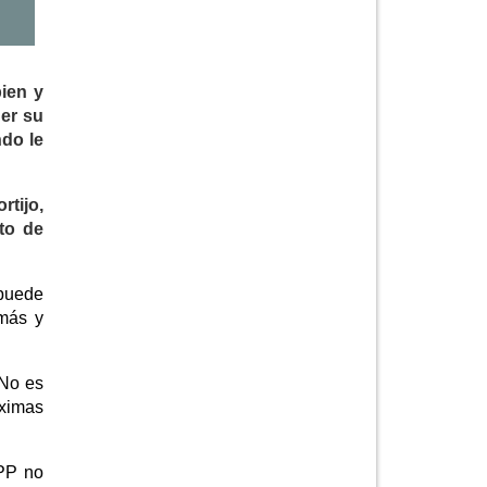
ien y
er su
ndo le
tijo,
to de
 puede
emás y
 No es
óximas
 PP no