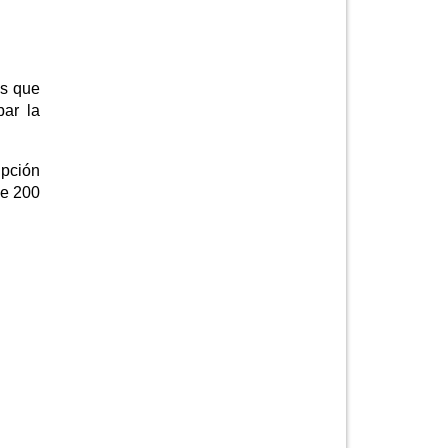
es que
bar la
ipción
de 200