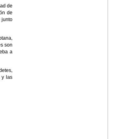
dad de
ión de
 junto
otana,
es son
ueba a
detes,
 y las