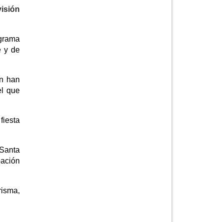
visión
ograma
e y de
ón han
el que
fiesta
 Santa
pación
risma,