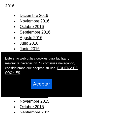
2016
Diciembre 2016
Noviembre 2016
Octubre 2016
Septiembre 2016
Agosto 2016
Julio 2016
Junio 2016
Mayo 2016
Este sitio web utiliza cookies para facilitar y
Abril 2016
mejorar la navegación. Si continúas navegando,
Marzo 2016
consideramos que aceptas su uso.
POLITICA DE
Febrero 2016
COOKIES
Enero 2016
Aceptar
2015
Diciembre 2015
Noviembre 2015
Octubre 2015
Septiembre 2015