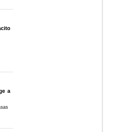
cito
ge a
asas