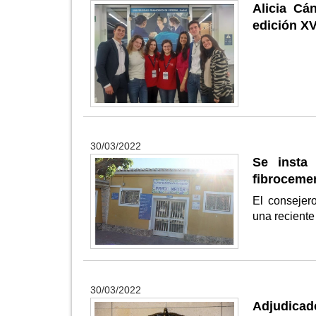
Alicia Cá
edición X
30/03/2022
Se insta
fibrocemen
El consejer
una reciente
30/03/2022
Adjudicado