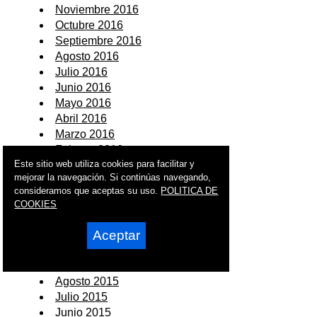
Noviembre 2016
Octubre 2016
Septiembre 2016
Agosto 2016
Julio 2016
Junio 2016
Mayo 2016
Abril 2016
Marzo 2016
Febrero 2016
Este sitio web utiliza cookies para facilitar y
Enero 2016
mejorar la navegación. Si continúas navegando,
consideramos que aceptas su uso.
POLITICA DE
2015
COOKIES
Diciembre 2015
Aceptar
Noviembre 2015
Octubre 2015
Septiembre 2015
Agosto 2015
Julio 2015
Junio 2015