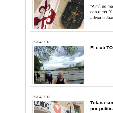
"A mí, no me
con otros. Y
advierte Jua
29/04/2018
El club T
29/04/2018
Totana co
por políti