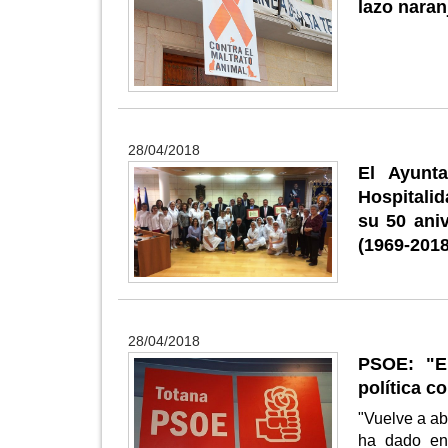
lazo naran
28/04/2018
El Ayunta
Hospitali
su 50 aniv
(1969-2018
28/04/2018
PSOE: "E
política c
"Vuelve a ab
ha dado en