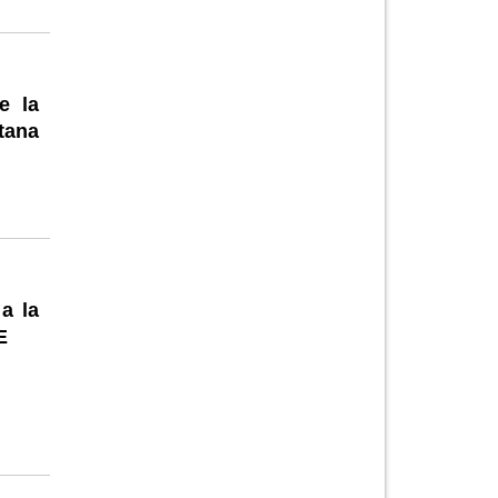
e la
tana
 a la
E