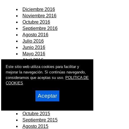
Diciembre 2016
Noviembre 2016
Octubre 2016
Septiembre 2016
Agosto 2016
Julio 2016
Junio 2016
Mayo 2016
Abril 2016
Marzo 2016
Este sitio web utiliza cookies para facilitar y
mejorar la navegación. Si continúas navegando,
Febrero 2016
consideramos que aceptas su uso.
POLITICA DE
Enero 2016
COOKIES
2015
Aceptar
Diciembre 2015
Noviembre 2015
Octubre 2015
Septiembre 2015
Agosto 2015